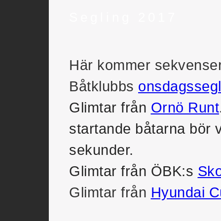
Segling 2017
Här kommer sekvenser
Båtklubbs
onsdagssegl
Glimtar från
Ornö Runt
startande båtarna bör
sekunder.
Glimtar från ÖBK:s
Sko
Glimtar från
Hyundai C